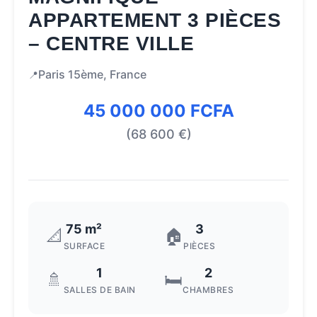
APPARTEMENT 3 PIÈCES
– CENTRE VILLE
Paris 15ème, France
📍
45 000 000 FCFA
(68 600 €)
75 m²
3
📐
🏠
SURFACE
PIÈCES
1
2
🚿
🛏️
SALLES DE BAIN
CHAMBRES